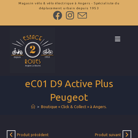
Skip
Magasin vélo & vélo électrique à Angers - Spécialiste du
déplacement urbain depuis 1953
to
content
eC01 D9 Active Plus
Peugeot
>
Boutique « Click & Collect » à Angers.
Produit précédent
Produit suivant