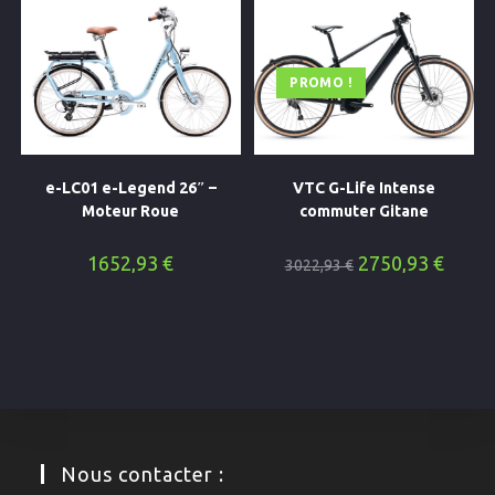
PROMO !
e-LC01 e-Legend 26″ –
VTC G-Life Intense
Moteur Roue
commuter Gitane
Le
Le
1652,93
€
2750,93
€
3022,93
€
prix
prix
initial
actuel
était :
est :
3022,93 €.
2750,93
Nous contacter :