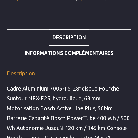
Plus
Peugeot
DESCRIPTION
INFORMATIONS COMPLÉMENTAIRES
Description
Cadre Aluminium 7005-T6, 28″disque Fourche
Suntour NEX-E25, hydraulique, 63 mm
Motorisation Bosch Active Line Plus, 50Nm
Batterie Capacité Bosch PowerTube 400 Wh / 500
Wh Autonomie Jusqu’à 120 km / 145 km Console
Bosch Purion, LCD, à gauche Jantes Mach1,