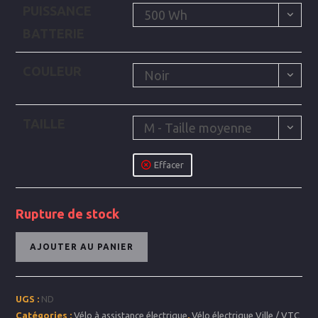
PUISSANCE
500 Wh
BATTERIE
COULEUR
Noir
TAILLE
M - Taille moyenne
Effacer
Rupture de stock
quantité
AJOUTER AU PANIER
de
eC01
D9
UGS :
ND
Active
Catégories :
Vélo à assistance électrique
,
Vélo électrique Ville / VTC