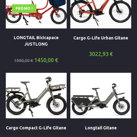
PROMO !
LONGTAIL Bicicapace
Cargo G-Life Urban Gitane
JUSTLONG
3022,93
€
Le
Le
1450,00
€
1990,00
€
prix
prix
initial
actuel
était :
est :
1990,00 €.
1450,00 €.
Cargo Compact G-Life Gitane
Longtail Gitane