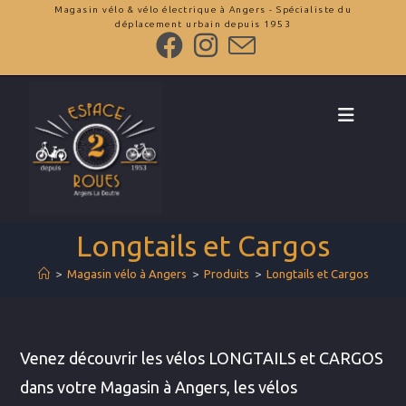
Skip
Magasin vélo & vélo électrique à Angers - Spécialiste du
déplacement urbain depuis 1953
to
content
Longtails et Cargos
>
Magasin vélo à Angers
>
Produits
>
Longtails et Cargos
Venez découvrir les vélos LONGTAILS et CARGOS
dans votre Magasin à Angers, les vélos