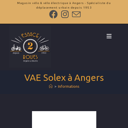
Magasin vélo & vélo électrique à Angers - Spécialiste du
déplacement urbain depuis 1953
VAE Solex à Angers
>
Informations